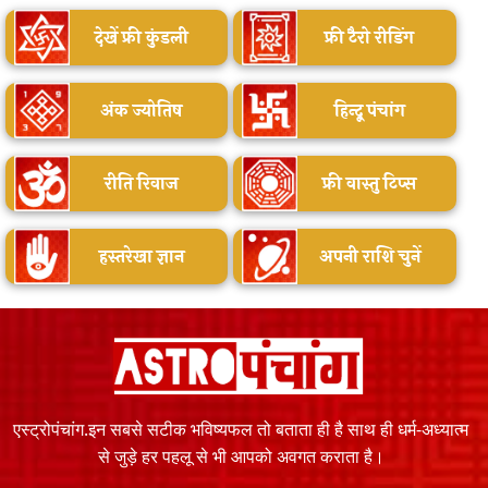
देखें फ्री कुंडली
फ्री टैरो रीडिंग
अंक ज्योतिष
हिन्दू पंचांग
रीति रिवाज
फ्री वास्तु टिप्स
हस्तरेखा ज्ञान
अपनी राशि चुनें
एस्ट्रोपंचांग.इन सबसे सटीक भविष्यफल तो बताता ही है साथ ही धर्म-अध्यात्म
से जुड़े हर पहलू से भी आपको अवगत कराता है।