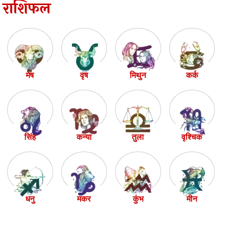
राशिफल
मेष
वृष
मिथुन
कर्क
सिंह
कन्या
तुला
वृश्चिक
धनु
मकर
कुंभ
मीन