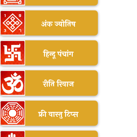
अंक ज्योतिष
हिन्दू पंचांग
रीति रिवाज
फ्री वास्तु टिप्स