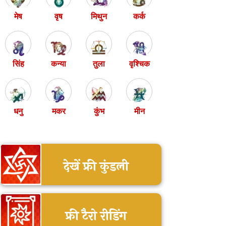
मेष
वृष
मिथुन
कर्क
सिंह
कन्या
तुला
वृश्चिक
धनु
मकर
कुंभ
मीन
देखें फ्री कुंडली
फ्री टैरो रीडिंग