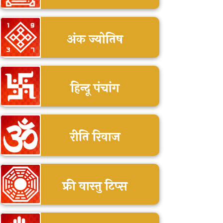
अंक ज्योतिष
हिन्दू पंचांग
रीति रिवाज
फ्री वास्तु टिप्स