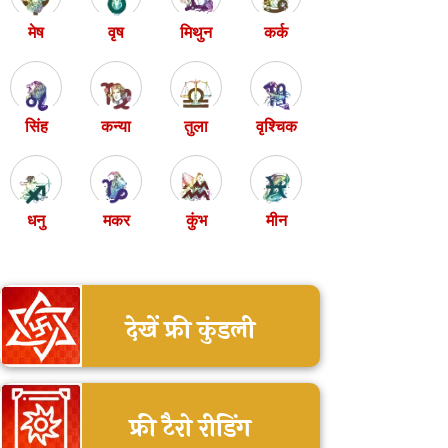
मेष
वृष
मिथुन
कर्क
सिंह
कन्या
तुला
वृश्चिक
धनु
मकर
कुंभ
मीन
देखें फ्री कुंडली
फ्री टैरो रीडिंग