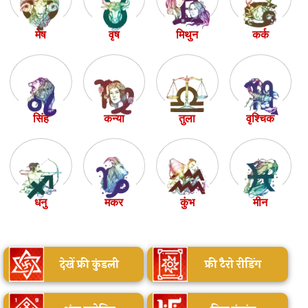
मेष
वृष
मिथुन
कर्क
सिंह
कन्या
तुला
वृश्चिक
धनु
मकर
कुंभ
मीन
देखें फ्री कुंडली
फ्री टैरो रीडिंग