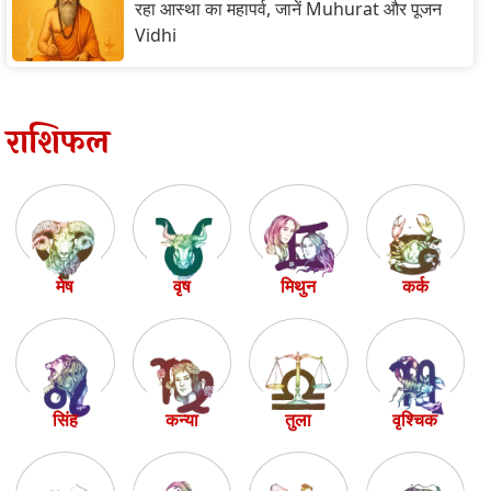
रहा आस्था का महापर्व, जानें Muhurat और पूजन
Vidhi
राशिफल
मेष
वृष
मिथुन
कर्क
सिंह
कन्या
तुला
वृश्चिक