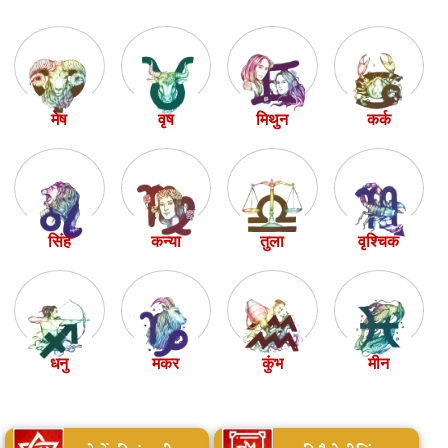
मेष
वृष
मिथुन
कर्क
सिंह
कन्या
तुला
वृश्चिक
धनु
मकर
कुंभ
मीन