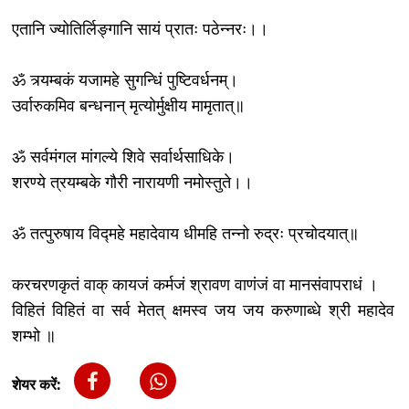
एतानि ज्योतिर्लिङ्गानि सायं प्रातः पठेन्नरः।।
ॐ त्र्यम्बकं यजामहे सुगन्धिं पुष्टिवर्धनम्।
उर्वारुकमिव बन्धनान् मृत्योर्मुक्षीय मामृतात्॥
ॐ सर्वमंगल मांगल्ये शिवे सर्वार्थसाधिके।
शरण्ये त्रयम्बके गौरी नारायणी नमोस्तुते।।
ॐ तत्पुरुषाय विद्महे महादेवाय धीमहि तन्नो रुद्रः प्रचोदयात्॥
करचरणकृतं वाक् कायजं कर्मजं श्रावण वाणंजं वा मानसंवापराधं ।
विहितं विहितं वा सर्व मेतत् क्षमस्व जय जय करुणाब्धे श्री महादेव
शम्भो ॥
शेयर करें: