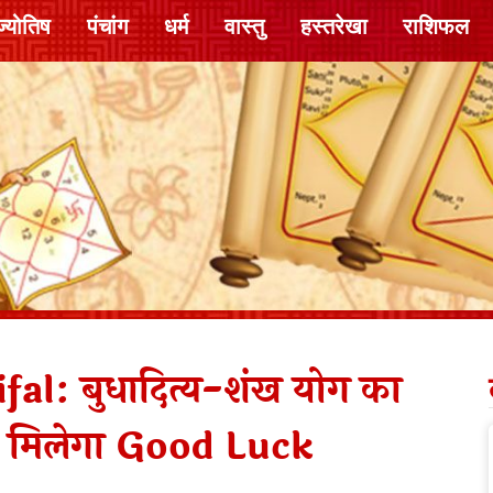
ज्योतिष
पंचांग
धर्म
वास्तु
हस्तरेखा
राशिफल
l: बुधादित्य-शंख योग का
को मिलेगा Good Luck