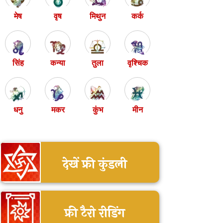
मेष
वृष
मिथुन
कर्क
सिंह
कन्या
तुला
वृश्चिक
धनु
मकर
कुंभ
मीन
देखें फ्री कुंडली
फ्री टैरो रीडिंग