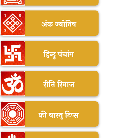
अंक ज्योतिष
हिन्दू पंचांग
रीति रिवाज
फ्री वास्तु टिप्स