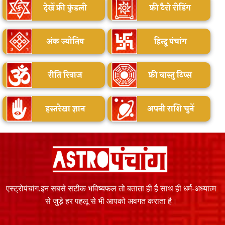
देखें फ्री कुंडली
फ्री टैरो रीडिंग
अंक ज्योतिष
हिन्दू पंचांग
रीति रिवाज
फ्री वास्तु टिप्स
हस्तरेखा ज्ञान
अपनी राशि चुनें
एस्ट्रोपंचांग.इन सबसे सटीक भविष्यफल तो बताता ही है साथ ही धर्म-अध्यात्म
से जुड़े हर पहलू से भी आपको अवगत कराता है।