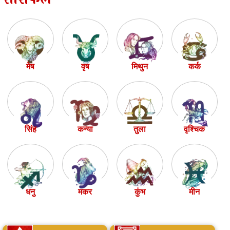
मेष
वृष
मिथुन
कर्क
सिंह
कन्या
तुला
वृश्चिक
धनु
मकर
कुंभ
मीन