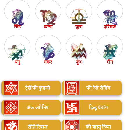
सिंह
कन्या
तुला
वृश्चिक
धनु
मकर
कुंभ
मीन
देखें फ्री कुंडली
फ्री टैरो रीडिंग
अंक ज्योतिष
हिन्दू पंचांग
रीति रिवाज
फ्री वास्तु टिप्स